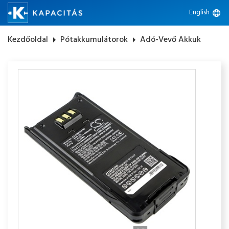
English
language
Kezdőoldal
arrow_right
Pótakkumulátorok
arrow_right
Adó-Vevő Akkuk