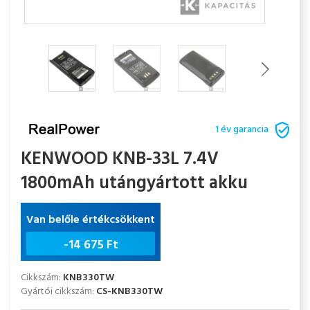
1 év garancia
KENWOOD KNB-33L 7.4V
1800mAh utángyártott akku
Van belőle értékcsökkent
-
14 675 Ft
Cikkszám:
KNB330TW
Gyártói cikkszám:
CS-KNB330TW