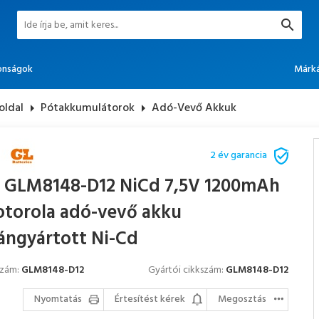
onságok
Márk
oldal
arrow_right
Pótakkumulátorok
arrow_right
Adó-Vevő Akkuk
2 év garancia
 GLM8148-D12 NiCd 7,5V 1200mAh
torola adó-vevő akku
ángyártott Ni-Cd
szám:
GLM8148-D12
Gyártói cikkszám:
GLM8148-D12
Nyomtatás
Értesítést kérek
Megosztás