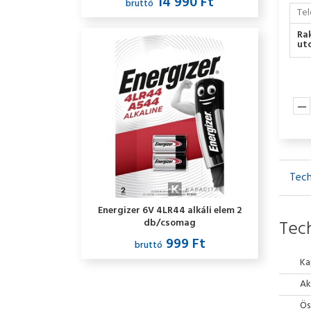
14 990 Ft
bruttó
Tel
Ra
utc
Tech
Energizer 6V 4LR44 alkáli elem 2
db/csomag
Tech
999 Ft
bruttó
Ka
Ak
Ös