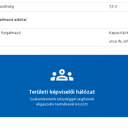
szültség
7,5 V
almazó adatai
 forgalmazó
Kapacitás 
utca 7b, i
Területi képviselői hálózat
Szakembereink készséggel segítenek
eligazodni termékeink között