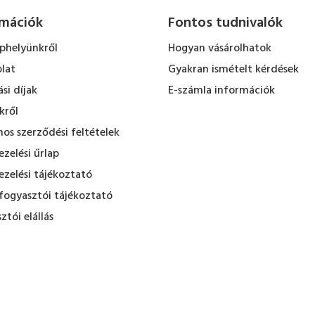
rmációk
Fontos tudnivalók
ephelyünkről
Hogyan vásárolhatok
lat
Gyakran ismételt kérdések
ási díjak
E-számla információk
kről
nos szerződési feltételek
zelési űrlap
zelési tájékoztató
fogyasztói tájékoztató
ztói elállás