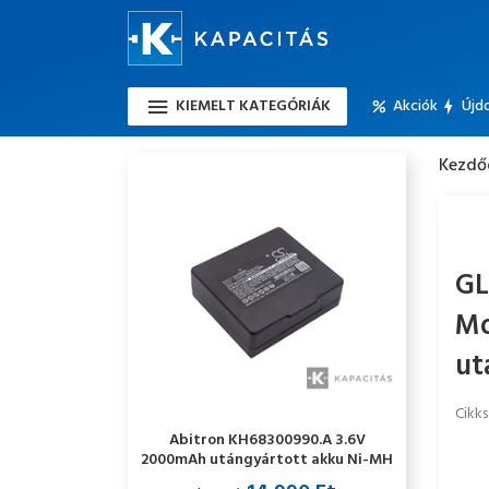
KIEMELT KATEGÓRIÁK
Akciók
Újd
Kezdő
GL
Mo
ut
Cikk
Abitron KH68300990.A 3.6V
2000mAh utángyártott akku Ni-MH