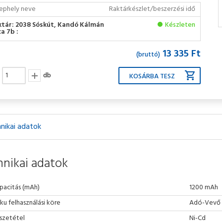
ephely neve
Raktárkészlet/beszerzési idő
ktár: 2038 Sóskút, Kandó Kálmán
Készleten
a 7b :
13 335 Ft
(bruttó)
db
nikai adatok
nikai adatok
pacitás (mAh)
1200 mAh
ku felhasználási köre
Adó-Vevő 
szetétel
Ni-Cd