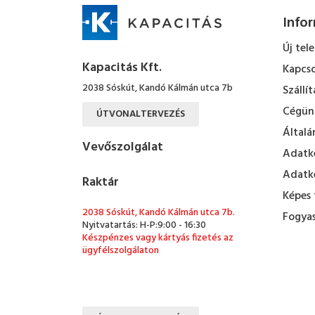
Info
Új tel
Kapacitás Kft.
Kapcso
2038 Sóskút, Kandó Kálmán utca 7b
Szállít
Cégün
ÚTVONALTERVEZÉS
Általá
Vevőszolgálat
Adatke
Adatke
Raktár
Képes 
2038 Sóskút, Kandó Kálmán utca 7b.
Fogyas
Nyitvatartás: H-P:9:00 - 16:30
Készpénzes vagy kártyás fizetés az
ügyfélszolgálaton