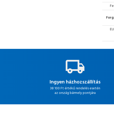
Fe
Forg
EU
Ingyen házhozszállítás
38 100 Ft értékű rendelés esetén
az ország bármely pontjára